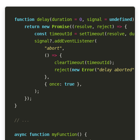
function
delay
(
duration
=
0
,
signal
=
undefined
)
{
return
new
Promise
((
resolve
,
reject
)
=>
{
const
timeoutId
=
setTimeout
(
resolve
,
dura
signal
?.
addEventListener
(
"
abort
"
,
()
=>
{
clearTimeout
(
timeoutId
);
reject
(
new
Error
(
"
delay aborted
"
))
},
{
once
:
true
},
);
});
}
// ...
async
function
myFunction
()
{