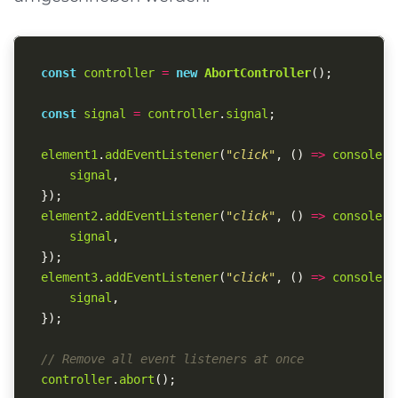
const
controller
=
new
AbortController
();
const
signal
=
controller
.
signal
;
element1
.
addEventListener
(
"
click
"
,
()
=>
console
.
l
signal
,
});
element2
.
addEventListener
(
"
click
"
,
()
=>
console
.
l
signal
,
});
element3
.
addEventListener
(
"
click
"
,
()
=>
console
.
l
signal
,
});
// Remove all event listeners at once
controller
.
abort
();