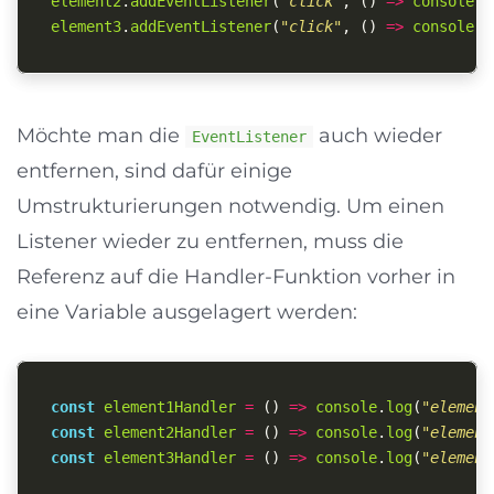
element2
.
addEventListener
(
"
click
"
,
()
=>
console
.
l
element3
.
addEventListener
(
"
click
"
,
()
=>
console
.
l
Möchte man die
auch wieder
EventListener
entfernen, sind dafür einige
Umstrukturierungen notwendig. Um einen
Listener wieder zu entfernen, muss die
Referenz auf die Handler-Funktion vorher in
eine Variable ausgelagert werden:
const
element1Handler
=
()
=>
console
.
log
(
"
element
const
element2Handler
=
()
=>
console
.
log
(
"
element
const
element3Handler
=
()
=>
console
.
log
(
"
element