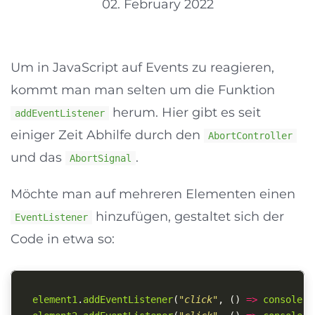
02. February 2022
Um in JavaScript auf Events zu reagieren,
kommt man man selten um die Funktion
herum. Hier gibt es seit
addEventListener
einiger Zeit Abhilfe durch den
AbortController
und das
.
AbortSignal
Möchte man auf mehreren Elementen einen
hinzufügen, gestaltet sich der
EventListener
Code in etwa so:
element1
.
addEventListener
(
"
click
"
,
()
=>
console
.
l