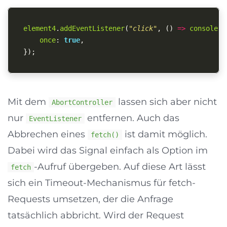
element4
.
addEventListener
(
"
click
"
,
()
=>
console
.
l
once
:
true
,
});
Mit dem
lassen sich aber nicht
AbortController
nur
entfernen. Auch das
EventListener
Abbrechen eines
ist damit möglich.
fetch()
Dabei wird das Signal einfach als Option im
-Aufruf übergeben. Auf diese Art lässt
fetch
sich ein Timeout-Mechanismus für fetch-
Requests umsetzen, der die Anfrage
tatsächlich abbricht. Wird der Request