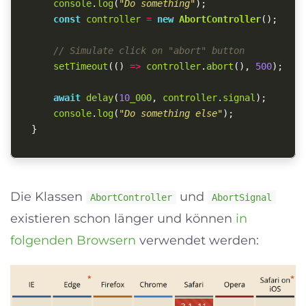
console
.
log
(
"
Do something
"
);
const
controller
=
new
AbortController
();
// Simulate click on "abort" button
setTimeout
(()
=>
controller
.
abort
(),
500
);
await
delay
(
10
_000
,
controller
.
signal
);
console
.
log
(
"
Do something else
"
);
}
Die Klassen
und
AbortController
AbortSignal
existieren schon länger und können
in
folgenden Browsern
verwendet werden: