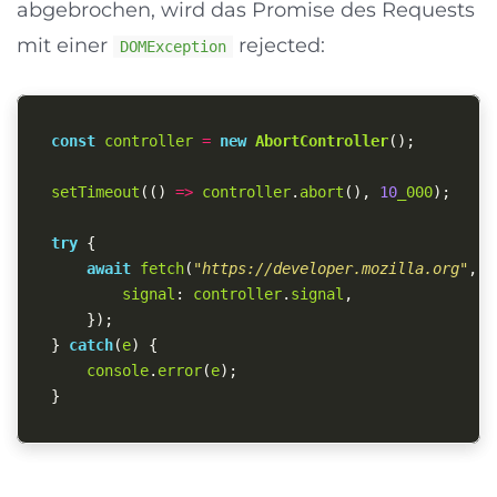
abgebrochen, wird das Promise des Requests
mit einer
rejected:
DOMException
const
controller
=
new
AbortController
();
setTimeout
(()
=>
controller
.
abort
(),
10
_000
);
try
{
await
fetch
(
"
https://developer.mozilla.org
"
,
{
signal
:
controller
.
signal
,
});
}
catch
(
e
)
{
console
.
error
(
e
);
}