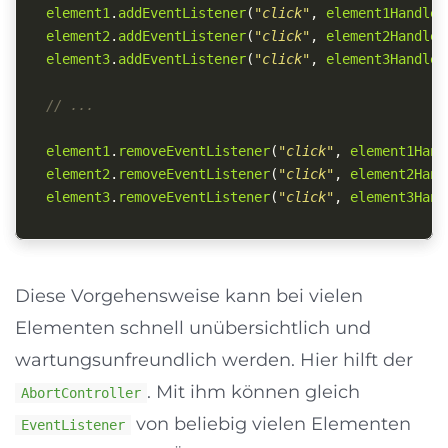
element1
.
addEventListener
(
"
click
"
,
element1Handler
element2
.
addEventListener
(
"
click
"
,
element2Handler
element3
.
addEventListener
(
"
click
"
,
element3Handler
// ...
element1
.
removeEventListener
(
"
click
"
,
element1Hand
element2
.
removeEventListener
(
"
click
"
,
element2Hand
element3
.
removeEventListener
(
"
click
"
,
element3Hand
Diese Vorgehensweise kann bei vielen
Elementen schnell unübersichtlich und
wartungsunfreundlich werden. Hier hilft der
. Mit ihm können gleich
AbortController
von beliebig vielen Elementen
EventListener